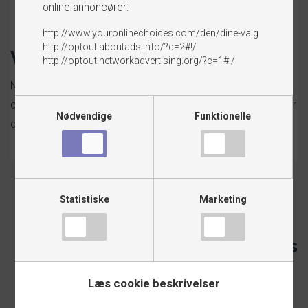
online annoncører:
http://www.youronlinechoices.com/den/dine-valg
http://optout.aboutads.info/?c=2#!/
Værkstedsprofil
http://optout.networkadvertising.org/?c=1#!/
Når du har shop gennem Seek4Cars, får du også automatisk
oprettet en profilside på Seek4Cars portal, der markedsfører
Nødvendige
Funktionelle
din virksomhed og dine produkter.
Statistiske
Marketing
Dine produkter markedsføres
også automatisk på Danmarks
nye portal-
Autobranchens
største Markedsplads
Læs cookie beskrivelser