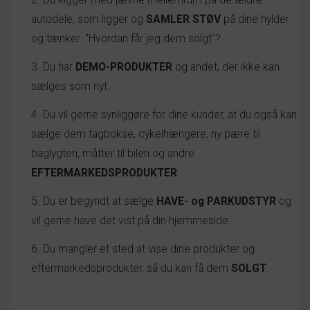
2. Du kigger med jævne mellemrum på de ældre
autodele, som ligger og
SAMLER STØV
på dine hylder
og tænker :"Hvordan får jeg dem solgt"?
3. Du har
DEMO-PRODUKTER
og andet, der ikke kan
sælges som nyt.
4. Du vil gerne synliggøre for dine kunder, at du også kan
sælge dem tagbokse, cykelhængere, ny pære til
baglygten, måtter til bilen og andre
EFTERMARKEDSPRODUKTER
.
5. Du er begyndt at sælge
HAVE- og PARKUDSTYR
og
vil gerne have det vist på din hjemmeside.
6. Du mangler et sted at vise dine produkter og
eftermarkedsprodukter, så du kan få dem
SOLGT
.