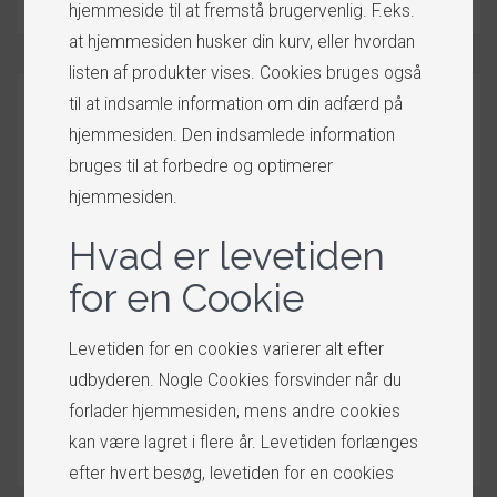
hjemmeside til at fremstå brugervenlig. F.eks.
at hjemmesiden husker din kurv, eller hvordan
listen af produkter vises. Cookies bruges også
til at indsamle information om din adfærd på
Dine
hjemmesiden. Den indsamlede information
produkter
bruges til at forbedre og optimerer
til salg
hjemmesiden.
Dine produkter
Hvad er levetiden
tilføjes i kategorier,
for en Cookie
så kunderne let kan finde rundt i dem,
efterhånden som du får flere og flere
Levetiden for en cookies varierer alt efter
produkter online. Du kan også oprette dine
udbyderen. Nogle Cookies forsvinder når du
egen kategorier, hvor produkterne kun
forlader hjemmesiden, mens andre cookies
vises på din egen hjemmeside.
kan være lagret i flere år. Levetiden forlænges
efter hvert besøg, levetiden for en cookies