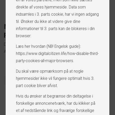
direkte af vores hjemmeside. Data som
indsamles i 3. parts cookie, har vi ingen adgang
til. Ønsker du ikke at videre give dine
Markedsføring - Seek4Cars
informationer til 3. parts kan de blokeres i din
portal
browser:
Dine produkter markedsføres med det samme på
Læs her hvordan (NB! Engelsk guide):
Autobranchens største Markedsplads.
https://www.digitalcitizen.life/how-disable-third-
party-cookies-all-major-browsers
.
Du skal være opmærksom på at nogle
hjemmesider ikke vil fungere optimalt hvis 3.
part cookie bliver afvist.
Hvis du ønsker at begrænse din deltagelse i
forskellige annoncenetværk, har du klikker på
et af nedstående link og fravælge forskellige