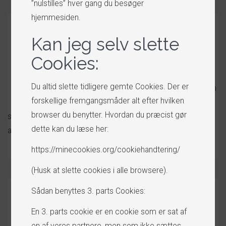
”nulstilles” hver gang du besøger
hjemmesiden.
Produkter
Kan jeg selv slette
til salg
Cookies:
Dine produkter til
Du altid slette tidligere gemte Cookies. Der er
salg fremvises som
forskellige fremgangsmåder alt efter hvilken
en selvstændig
browser du benytter. Hvordan du præcist gør
side. Her kan der linkes direkte til produktet fra Google og
dette kan du læse her:
andre søgetjenester.
https://minecookies.org/cookiehandtering/
(Husk at slette cookies i alle browsere).
Sådan benyttes 3. parts Cookies:
En 3. parts cookie er en cookie som er sat af
en af vores partnere, men som ikke sættes