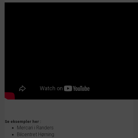
Se eksempler her :
Mercari i Randers
Bilcentret Hørning