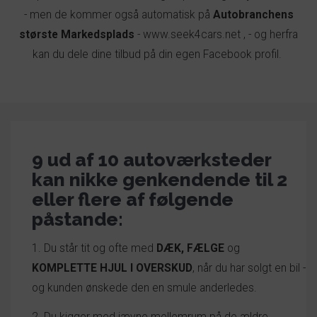
- men de kommer også automatisk på
A
utobranchens
største
M
arkedsplads
-
www.seek4cars.net
,
- og herfra
kan du dele dine tilbud på
din egen
Facebook
profil.
9 ud af 10 autoværksteder
kan nikke genkendende til 2
eller flere af følgende
påstande:
1. Du står tit og ofte med
DÆK, FÆLGE
og
KOMPLETTE HJUL I OVERSKUD
, når du har solgt en bil -
og kunden ønskede den en smule anderledes.