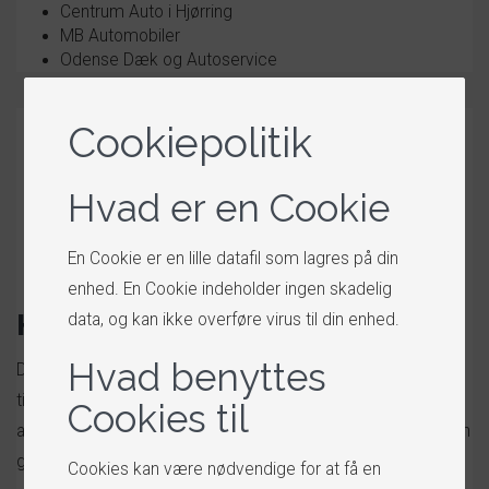
Centrum Auto i Hjørring
MB Automobiler
Odense Dæk og Autoservice
Cookiepolitik
Hvad er en Cookie
En Cookie er en lille datafil som lagres på din
enhed. En Cookie indeholder ingen skadelig
Hjemmeside med shop
data, og kan ikke overføre virus til din enhed.
Hvad benyttes
Din hjemmeside får indbygget en shop med dine produkter
til salg. Hvert produkt, du opretter, til salg på siden er med til
Cookies til
at give siden liv, flere sider indekseret på Google, og øger din
generelle synlighed i lokalområdet.
Cookies kan være nødvendige for at få en